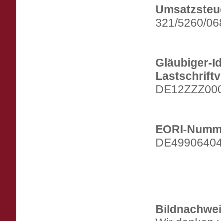
Umsatzsteu
321/5260/06
Gläubiger-I
Lastschriftv
DE12ZZZ00
EORI-Numm
DE4990640
Bildnachwei