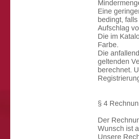
Mindermenge
Eine geringe
bedingt, fal
Aufschlag v
Die im Katalo
Farbe.
Die anfallen
geltenden V
berechnet. 
Registrieru
§ 4 Rechnun
Der Rechnung
Wunsch ist a
Unsere Rech