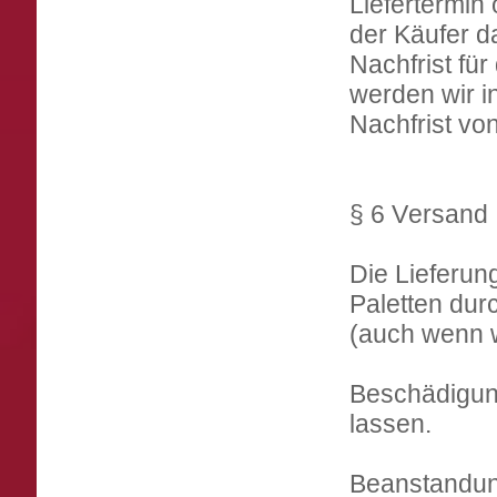
Liefertermin 
der Käufer d
Nachfrist fü
werden wir i
Nachfrist vo
§ 6 Versand
Die Lieferun
Paletten dur
(auch wenn w
Beschädigung
lassen.
Beanstandun