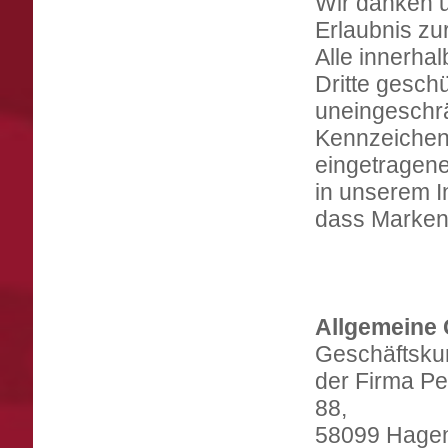
Wir danken u
Erlaubnis zu
Alle innerha
Dritte gesch
uneingeschrä
Kennzeichenr
eingetragene
in unserem I
dass Markenz
Allgemeine
Geschäftsku
der Firma P
88,
58099 Hage